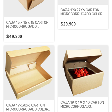
CAJA 19X27X6 CARTON
MICROCORRUGADO COLOR
MARRON X 100 UNIDADES
$29.900
CAJA 15 x 15 x 15 CARTON
MICROCORRUGADO
PREMIUM KRAFT X 100
UNIDADES
$49.900
CAJA 19 X 1 9 X 10 CARTON
CAJA 19x30x6 CARTON
MICROCORRUGADO
MICROCORRUGADO COLOR
PREMIUM KRAFT X 100