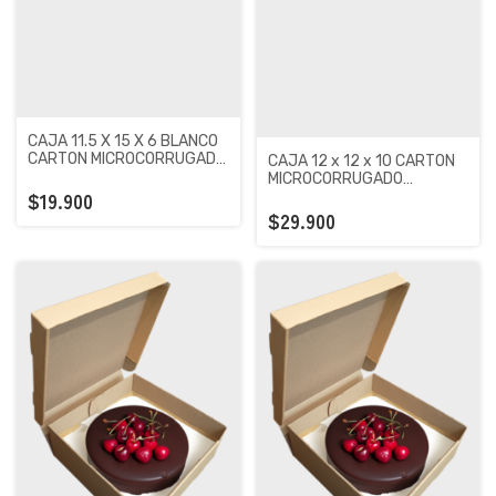
CAJA 11.5 X 15 X 6 BLANCO
CARTON MICROCORRUGADO
CAJA 12 x 12 x 10 CARTON
PREMIUM X 25 UNIDADES
MICROCORRUGADO
$19.900
PREMIUM KRAFT X 100
UNIDADES
$29.900