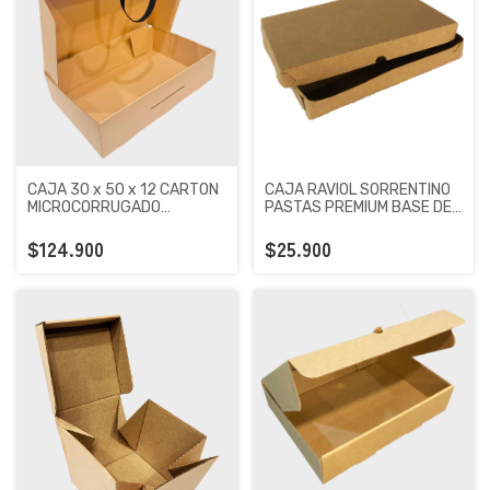
CAJA 30 x 50 x 12 CARTON
CAJA RAVIOL SORRENTINO
MICROCORRUGADO
PASTAS PREMIUM BASE DE
PREMIUM KRAFT X 100
CARTON MICROCORRUGADO
UNIDADES
PREMIUM KRAFT X 100
$124.900
$25.900
UNIDADES