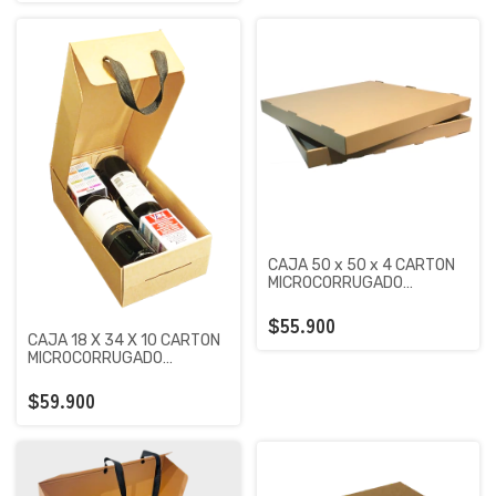
CAJA 50 x 50 x 4 CARTON
MICROCORRUGADO
PREMIUM KRAFT X 50
UNIDADES
$55.900
CAJA 18 X 34 X 10 CARTON
MICROCORRUGADO
PREMIUM KRAFT X 100
UNIDADES
$59.900