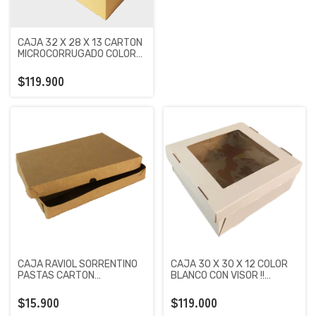
CAJA 32 X 28 X 13 CARTON
MICROCORRUGADO COLOR
MARRON X 100 UNIDADES
$119.900
CAJA RAVIOL SORRENTINO
CAJA 30 X 30 X 12 COLOR
PASTAS CARTON
BLANCO CON VISOR !!
ECOLOGICO PREMIUM KRAFT
CARTON MICROCORRUGADO
X 100 UNIDADES
PREMIUM X 50 UNIDADES
$15.900
$119.000