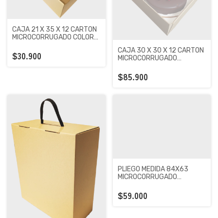
CAJA 21 X 35 X 12 CARTON
MICROCORRUGADO COLOR
MARRON X 50 UNIDADES
CAJA 30 X 30 X 12 CARTON
$30.900
MICROCORRUGADO
PREMIUM KRAFT X 100
UNIDADES
$85.900
PLIEGO MEDIDA 84X63
MICROCORRUGADO
PREMIUM KRAFT X 100
UNIDADES
$59.000