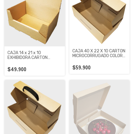
CAJA 40 X 22 X 10 CARTON
CAJA 14 x 21 x 10
MICROCORRUGADO COLOR
EXHIBIDORA CARTON
MARRON X 100 UNIDADES
MICROCORRUGADO COLOR
$59.900
MARRON X 100 UNIDADES
$49.900