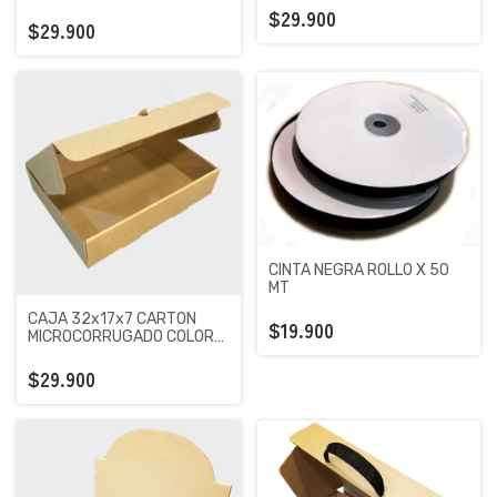
MARRON X 100 UNIDADES
UNIDADES
$29.900
$29.900
CINTA NEGRA ROLLO X 50
MT
CAJA 32x17x7 CARTON
$19.900
MICROCORRUGADO COLOR
MARRON X 100 UNIDADES
$29.900