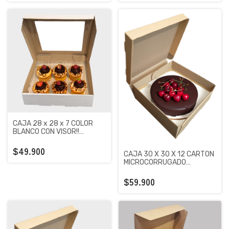
CAJA 28 x 28 x 7 COLOR
BLANCO CON VISOR!!
CARTON MICROCORRUGADO
PREMIUM X 50 UNIDADES
$49.900
CAJA 30 X 30 X 12 CARTON
MICROCORRUGADO
PREMIUM X 50 UNIDADES
$59.900